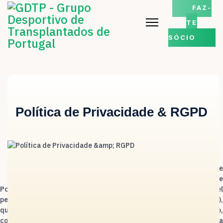
FAZ-
TE
SÓCIO
Política de Privacidade & RGPD
O Grupo Desportivo de
Transplantados de
Portugal (GDTP) é uma organização sem fins lucrativos, responsável
pelo website
https://gdtp.pt
(doravante designada por “
GDTP
”)
que valoriza a sua privacidade de seus membros e, nesse sentido,
compromete-se a respeitar, aceitar a confidencialidade e a